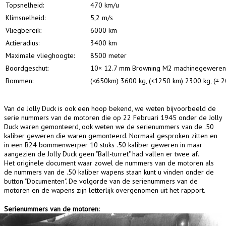
Topsnelheid:
470 km/u
Klimsnelheid:
5,2 m/s
Vliegbereik:
6000 km
Actieradius:
3400 km
Maximale vlieghoogte:
8500 meter
Boordgeschut:
10× 12.7 mm Browning M2 machinegeweren (de
Bommen:
(<650km) 3600 kg, (<1250 km) 2300 kg, (± 
Van de Jolly Duck is ook een hoop bekend, we weten bijvoorbeeld de
serie nummers van de motoren die op 22 Februari 1945 onder de Jolly
Duck waren gemonteerd, ook weten we de serienummers van de .50
kaliber geweren die waren gemonteerd. Normaal gesproken zitten en
in een B24 bommenwerper 10 stuks .50 kaliber geweren in maar
aangezien de Jolly Duck geen "Ball-turret" had vallen er twee af.
Het originele document waar zowel de nummers van de motoren als
de nummers van de .50 kaliber wapens staan kunt u vinden onder de
button "Documenten". De volgorde van de serienummers van de
motoren en de wapens zijn letterlijk overgenomen uit het rapport.
Serienummers van de motoren: