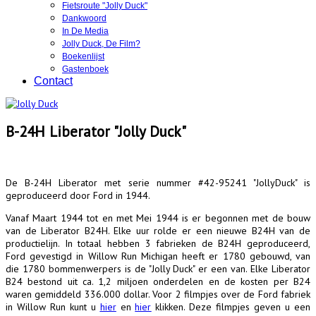
Fietsroute "Jolly Duck"
Dankwoord
In De Media
Jolly Duck, De Film?
Boekenlijst
Gastenboek
Contact
B-24H Liberator "Jolly Duck"
De B-24H Liberator met serie nummer #42-95241 "JollyDuck" is
geproduceerd door Ford in 1944.
Vanaf Maart 1944 tot en met Mei 1944 is er begonnen met de bouw
van de Liberator B24H. Elke uur rolde er een nieuwe B24H van de
productielijn. In totaal hebben 3 fabrieken de B24H geproduceerd,
Ford gevestigd in Willow Run Michigan heeft er 1780 gebouwd, van
die 1780 bommenwerpers is de "Jolly Duck" er een van. Elke Liberator
B24 bestond uit ca. 1,2 miljoen onderdelen en de kosten per B24
waren gemiddeld 336.000 dollar. Voor 2 filmpjes over de Ford fabriek
in Willow Run kunt u
hier
en
hier
klikken. Deze filmpjes geven u een