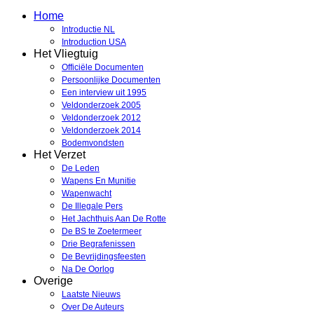
Home
Introductie NL
Introduction USA
Het Vliegtuig
Officiële Documenten
Persoonlijke Documenten
Een interview uit 1995
Veldonderzoek 2005
Veldonderzoek 2012
Veldonderzoek 2014
Bodemvondsten
Het Verzet
De Leden
Wapens En Munitie
Wapenwacht
De Illegale Pers
Het Jachthuis Aan De Rotte
De BS te Zoetermeer
Drie Begrafenissen
De Bevrijdingsfeesten
Na De Oorlog
Overige
Laatste Nieuws
Over De Auteurs