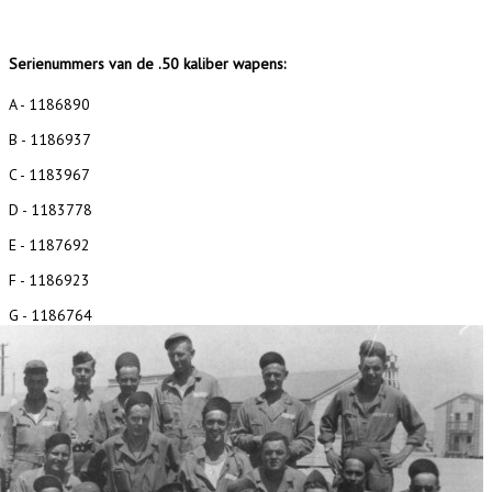
Serienummers van de .50 kaliber wapens:
A - 1186890
B - 1186937
C - 1183967
D - 1183778
E - 1187692
F - 1186923
G - 1186764