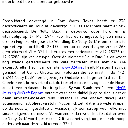
mooi beeld hoe de Liberator gebouwd is.
Consolidated gevestigd in Fort Worth Texas heeft er 738
geproduceerd en Douglas gevestigd in Tulsa Oklahoma heeft er 582
geproduceerd. De "Jolly Duck" is gebouwd door Ford en is
uiteindelijk op 14 Mei 1944 voor het eerst ingezet bij een missie
op een Engelse vliegbasis te Wendling. De "Jolly Duck" is om precies te
zijn het type: Ford-B24H-25-FO Liberator en van dit type zijn er 265
geproduceerd. Alle B24H Liberators met serienummer #42-95023 tot
42-95288 zijn van dit type. Over de nickname "Jolly Duck" is en wordt
nog steeds gediscusieerd. Na vele tientallen mails met de B24
expert Anette Tison van de site
www.B24.net
heeft Maarten Havinga
gemaild met Carrol Cheeks, een veteraan die 23 maal in de #42-
95241 "Jolly Duck" heeft gevlogen. Ondanks de hoge leeftijd van Dhr.
Cheeks heeft hij bevestigd dat dit toestel nooit een zogenaamde Nose-
art of een nickname heeft gehad. Sylvan Staub heeft een
MACR
(Missing AirCraft Report)
ontdekt waar zeer duidelijk op te zien is dat er
geen nickname/nose-art was. Onlangs is wel ondekt dankzij een
zogenaamd Fact Sheet van John McCormick zelf dat er 28 witte strepen
op de neus zijn geschilderd, waarschijnlijk een streep voor elke met
succes uitgevoerde missie. Verwarrend is dan weer het feit dat er over
de "Jolly Duck" word gesproken! Oftewel, het vergt nog een hele hoop
onderzoek naar deze schitterende B24H.