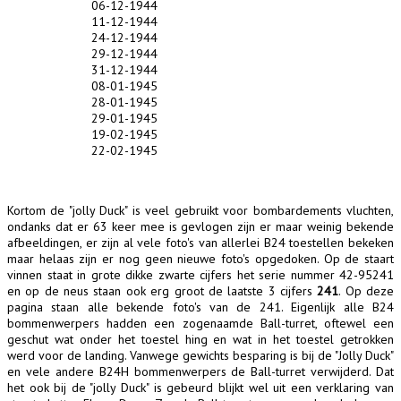
06-12-1944
11-12-1944
24-12-1944
29-12-1944
31-12-1944
08-01-1945
28-01-1945
29-01-1945
19-02-1945
22-02-1945
Kortom de "jolly Duck" is veel gebruikt voor bombardements vluchten,
ondanks dat er 63 keer mee is gevlogen zijn er maar weinig bekende
afbeeldingen, er zijn al vele foto's van allerlei B24 toestellen bekeken
maar helaas zijn er nog geen nieuwe foto's opgedoken. Op de staart
vinnen staat in grote dikke zwarte cijfers het serie nummer 42-95241
en op de neus staan ook erg groot de laatste 3 cijfers
241
. Op deze
pagina staan alle bekende foto's van de 241. Eigenlijk alle B24
bommenwerpers hadden een zogenaamde Ball-turret, oftewel een
geschut wat onder het toestel hing en wat in het toestel getrokken
werd voor de landing. Vanwege gewichts besparing is bij de "Jolly Duck"
en vele andere B24H bommenwerpers de Ball-turret verwijderd. Dat
het ook bij de "jolly Duck" is gebeurd blijkt wel uit een verklaring van