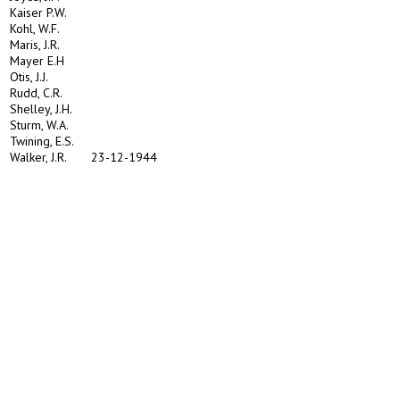
Kaiser P.W.
Kohl, W.F.
Maris, J.R.
Mayer E.H
Otis, J.J.
Rudd, C.R.
Shelley, J.H.
Sturm, W.A.
Twining, E.S.
Walker, J.R.
23-12-1944