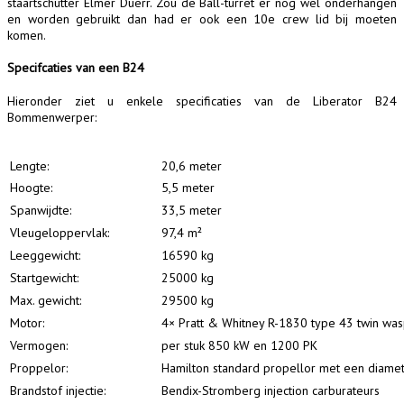
staartschutter Elmer Duerr. Zou de Ball-turret er nog wel onderhangen
en worden gebruikt dan had er ook een 10e crew lid bij moeten
komen.
Specifcaties van een B24
Hieronder ziet u enkele specificaties van de Liberator B24
Bommenwerper:
Lengte:
20,6 meter
Hoogte:
5,5 meter
Spanwijdte:
33,5 meter
Vleugeloppervlak:
97,4 m²
Leeggewicht:
16590 kg
Startgewicht:
25000 kg
Max. gewicht:
29500 kg
Motor:
4× Pratt & Whitney R-1830 type 43 twin wa
Vermogen:
per stuk 850 kW en 1200 PK
Proppelor:
Hamilton standard propellor met een diamete
Brandstof injectie:
Bendix-Stromberg injection carburateurs