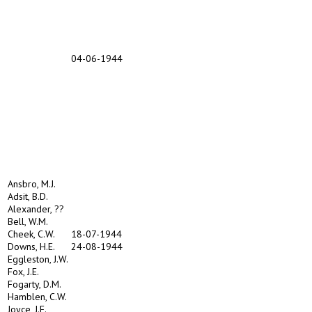
04-06-1944
Ansbro, M.J.
Adsit, B.D.
Alexander, ??
Bell, W.M.
Cheek, C.W.
18-07-1944
Downs, H.E.
24-08-1944
Eggleston, J.W.
Fox, J.E.
Fogarty, D.M.
Hamblen, C.W.
Joyce, J.F.