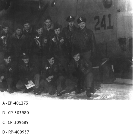
A - EP-401273
B - CP-303980
C - CP-309689
D - RP-400937